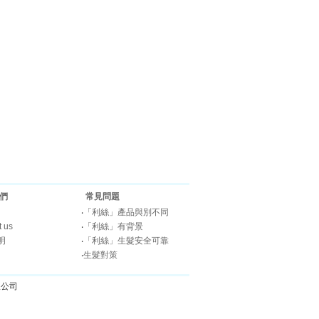
們
常見問題
‧
「利絲」產品與別不同
t us
‧
「利絲」有背景
明
‧
「利絲」生髮安全可靠
‧
生髮對策
有限公司