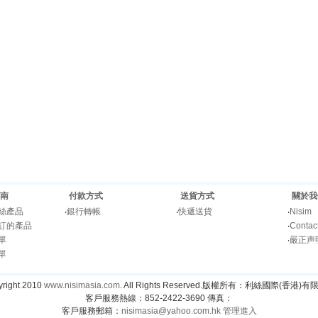
南
付款方式
送貨方式
關於我
絲產品
‧
銀行轉帳
‧
快遞送貨
‧
Nisim
訂的產品
‧
Contac
單
‧
嚴正声
單
right 2010
www.nisimasia.com
. All Rights Reserved.版權所有：利絲國際(香港)
客戶服務熱線：852-2422-3690 傳真：
客戶服務郵箱：
nisimasia@yahoo.com.hk
管理進入