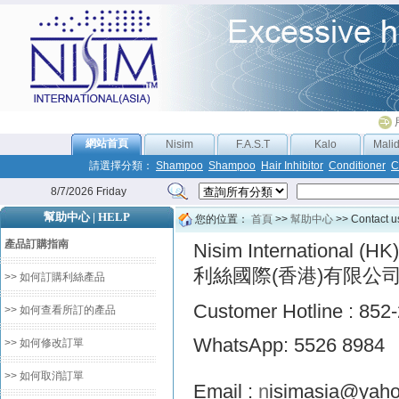
網站首頁
Nisim
F.A.S.T
Kalo
Mali
請選擇分類：
Shampoo
Shampoo
Hair Inhibitor
Conditioner
C
8/7/2026 Friday
幫助中心 | HELP
您的位置：
首頁
>>
幫助中心
>> Contact u
產品訂購指南
Nisim International (HK)
利絲國際(香港)有限公
>> 如何訂購利絲產品
Customer Hotline : 852
>> 如何查看所訂的產品
WhatsApp: 5526 8984
>> 如何修改訂單
>> 如何取消訂單
Email :
n
isimasia@yaho