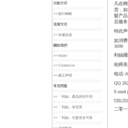
付款方式
凡在网
货，如
>> 銀行轉帳
髮产品
后服务
送貨方式
特此声
>> 快遞送貨
如消费
關於我們
3690
利絲國
>> Nisim
柏舜美
>> Contact us
电话
: 8
>> 嚴正声明
QQ 28
常見問題
E-mail
>> 「利絲」產品與別不同
http://
>> 「利絲」有背景
二零一
>> 「利絲」生髮安全可靠