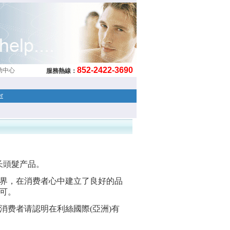
852-2422-3690
助中心
服務熱線：
er
长頭髮产品。
界
，在消费者心中建立了良好的品
可。
消费者请
認明在
利絲國際
(
亞洲
)
有