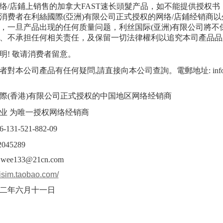
络
/
店鋪上销售的加拿大
FAST
速长頭髮产品，如不能提供授权书
消费者在利絲國際
(
亞洲
)
有限公司正式授权的网络
/
店鋪经销商以
，一旦产品出现的任何质量问题，利丝国际
(
亚洲
)
有限公司將不
、不承担任何相关责任，及保留一切法律權利以追究本司產品品
明
!
敬请消费者留意。
者對本公司產品有任何疑問
,
請直接向本公司查詢。電郵地址
: in
際
(香港
)
有限公司正式授权的中国地区网络经销商
业 为唯一授权网络经销商
6-
131
-
521
-
882
-
09
2045289
 jwee133@21cn.com
nisim.taobao.com/
二年六月十一日