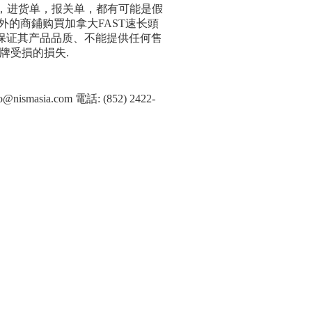
，进货单，报关单，都有可能是假
外的商鋪购買加拿大
FAST
速长頭
保证其产品品质、不能提供任何售
牌受損的損失
.
fo@nismasia.com
電話
: (852) 2422-