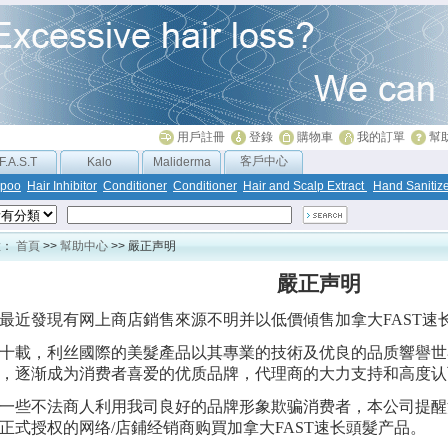
用戶註冊
登錄
購物車
我的訂單
幫
客戶中心
F.A.S.T
Kalo
Maliderma
poo
Hair Inhibitor
Conditioner
Conditioner
Hair and Scalp Extract
Hand Sanitiz
置：
首頁
>>
幫助中心
>> 嚴正声明
嚴正声明
最近發現有网上商店銷售來源不明并以低價傾售加拿大
FAST
速
十載，利丝國際的美髮產品以其專業的
技術
及优良的品质響
譽世
，逐渐成为消费者喜爱的优质品牌，代理商的大力支持和高度认
一些不法商人利用我司良好的品牌形象欺骗消费者，本公司提醒
正式授权的网络
/
店鋪经销商购買加拿大
FAST
速长頭髮产品。