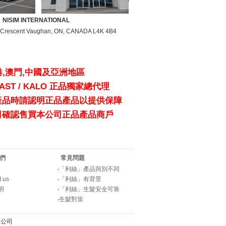
NISIM INTERNATIONAL
 Crescent Vaughan, ON, CANADA L4K 4B4
港,澳門,中國及亞洲地區
/ FAST / KALO 正品獨家總代理
產品時請認明正品產品以提供保障
司確認售買本公司正品產品商戶
們
常見問題
‧
「利絲」產品與別不同
t us
‧
「利絲」有背景
明
‧
「利絲」生髮安全可靠
‧
生髮對策
有限公司