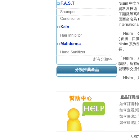
F.A.S.T
Nisim 
資料及技術
Shampoo
子顯微等高科
Conditioner
因而命名為 Ne
Internat
Kalo
「 Nisi
Hair Inhibitor
( 皮膚、口
Maliderma
Nisim 
長 .
Hand Sanitizer
「 Nisi
所有分類>>
驗證，所有
髮理學交流
分類推薦產品
「 Nisi
產品訂購指
‧
如何訂購利
‧
如何查看所
‧
如何修改訂
‧
如何取消訂
Copy