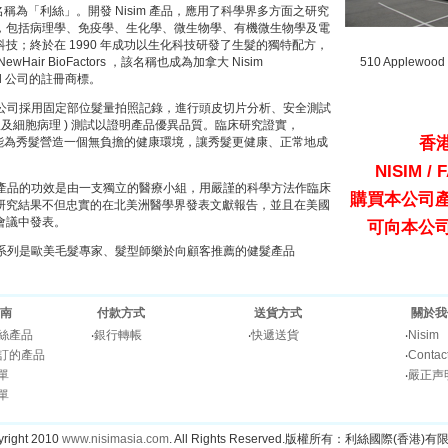
中文名稱為「利絲」。開發 Nisim 產品，應用了科學界多方面之研究
，包括病理學、免疫學、生化學、微生物學、有機微生物學及電
技；終於在 1990 年成功以生化科技研發了生髮的獨特配方，
wHair BioFactors ，該名稱也成為加拿大 Nisim
510 Applewood
ional 公司的註冊商標。
m 」公司採用固定部位髮量拍照記錄，進行頭皮切片分析、安全測試
服及細胞病理 ) 測試以證明產品優異品質。臨床研究證實，
香
系列能為秀髮營造一個無負擔的健康環境，讓秀髮更健康、正常地成
NISIM 
m 」產品的功效是由一支獨立的醫療小組，用嚴謹的科學方法作臨床
購買本公司
研究結果不但忠實的在北美洲醫學界發表文獻報告，並且在美國
會議中發表。
可向本公
m 」系列是歐美毛髮專家、髮型師樂於向顧客推薦的健髮產品
南
付款方式
送貨方式
關於我
絲產品
‧
銀行轉帳
‧
快遞送貨
‧
Nisim
訂的產品
‧
Contac
單
‧
嚴正声
單
right 2010
www.nisimasia.com
. All Rights Reserved.版權所有：利絲國際(香港)