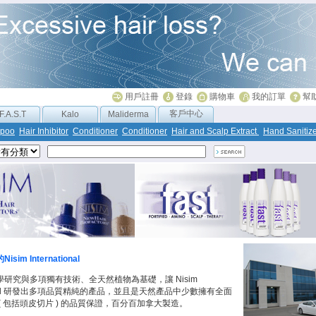
用戶註冊
登錄
購物車
我的訂單
幫
客戶中心
F.A.S.T
Kalo
Maliderma
poo
Hair Inhibitor
Conditioner
Conditioner
Hair and Scalp Extract
Hand Sanitiz
im International
研究與多項獨有技術、全天然植物為基礎，讓 Nisim
ational 研發出多項品質精純的產品，並且是天然產品中少數擁有全面
( 包括頭皮切片 ) 的品質保證，百分百加拿大製造。